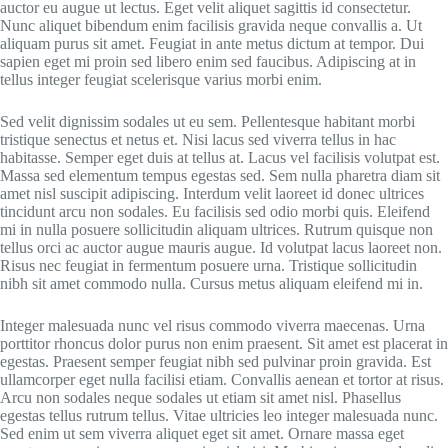
auctor eu augue ut lectus. Eget velit aliquet sagittis id consectetur.
Nunc aliquet bibendum enim facilisis gravida neque convallis a. Ut
aliquam purus sit amet. Feugiat in ante metus dictum at tempor. Dui
sapien eget mi proin sed libero enim sed faucibus. Adipiscing at in
tellus integer feugiat scelerisque varius morbi enim.
Sed velit dignissim sodales ut eu sem. Pellentesque habitant morbi
tristique senectus et netus et. Nisi lacus sed viverra tellus in hac
habitasse. Semper eget duis at tellus at. Lacus vel facilisis volutpat est.
Massa sed elementum tempus egestas sed. Sem nulla pharetra diam sit
amet nisl suscipit adipiscing. Interdum velit laoreet id donec ultrices
tincidunt arcu non sodales. Eu facilisis sed odio morbi quis. Eleifend
mi in nulla posuere sollicitudin aliquam ultrices. Rutrum quisque non
tellus orci ac auctor augue mauris augue. Id volutpat lacus laoreet non.
Risus nec feugiat in fermentum posuere urna. Tristique sollicitudin
nibh sit amet commodo nulla. Cursus metus aliquam eleifend mi in.
Integer malesuada nunc vel risus commodo viverra maecenas. Urna
porttitor rhoncus dolor purus non enim praesent. Sit amet est placerat in
egestas. Praesent semper feugiat nibh sed pulvinar proin gravida. Est
ullamcorper eget nulla facilisi etiam. Convallis aenean et tortor at risus.
Arcu non sodales neque sodales ut etiam sit amet nisl. Phasellus
egestas tellus rutrum tellus. Vitae ultricies leo integer malesuada nunc.
Sed enim ut sem viverra aliquet eget sit amet. Ornare massa eget