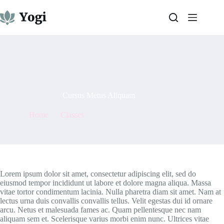
Skip
to
content
By
admin
On
May 7, 2021
Cursus Metus Aliquam
Home
Classes
Cursus Metus Aliquam
Lorem ipsum dolor sit amet, consectetur adipiscing elit, sed do
eiusmod tempor incididunt ut labore et dolore magna aliqua. Massa
vitae tortor condimentum lacinia. Nulla pharetra diam sit amet. Nam at
lectus urna duis convallis convallis tellus. Velit egestas dui id ornare
arcu. Netus et malesuada fames ac. Quam pellentesque nec nam
aliquam sem et. Scelerisque varius morbi enim nunc. Ultrices vitae