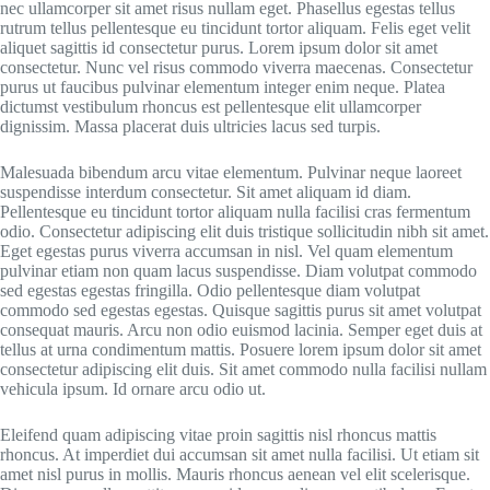
nec ullamcorper sit amet risus nullam eget. Phasellus egestas tellus
rutrum tellus pellentesque eu tincidunt tortor aliquam. Felis eget velit
aliquet sagittis id consectetur purus. Lorem ipsum dolor sit amet
consectetur. Nunc vel risus commodo viverra maecenas. Consectetur
purus ut faucibus pulvinar elementum integer enim neque. Platea
dictumst vestibulum rhoncus est pellentesque elit ullamcorper
dignissim. Massa placerat duis ultricies lacus sed turpis.
Malesuada bibendum arcu vitae elementum. Pulvinar neque laoreet
suspendisse interdum consectetur. Sit amet aliquam id diam.
Pellentesque eu tincidunt tortor aliquam nulla facilisi cras fermentum
odio. Consectetur adipiscing elit duis tristique sollicitudin nibh sit amet.
Eget egestas purus viverra accumsan in nisl. Vel quam elementum
pulvinar etiam non quam lacus suspendisse. Diam volutpat commodo
sed egestas egestas fringilla. Odio pellentesque diam volutpat
commodo sed egestas egestas. Quisque sagittis purus sit amet volutpat
consequat mauris. Arcu non odio euismod lacinia. Semper eget duis at
tellus at urna condimentum mattis. Posuere lorem ipsum dolor sit amet
consectetur adipiscing elit duis. Sit amet commodo nulla facilisi nullam
vehicula ipsum. Id ornare arcu odio ut.
Eleifend quam adipiscing vitae proin sagittis nisl rhoncus mattis
rhoncus. At imperdiet dui accumsan sit amet nulla facilisi. Ut etiam sit
amet nisl purus in mollis. Mauris rhoncus aenean vel elit scelerisque.