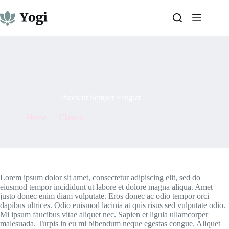
Skip
to
content
By
admin
On
May 7, 2021
Praesent Semper Feugiat
Home
Classes
Praesent Semper Feugiat
Lorem ipsum dolor sit amet, consectetur adipiscing elit, sed do
eiusmod tempor incididunt ut labore et dolore magna aliqua. Amet
justo donec enim diam vulputate. Eros donec ac odio tempor orci
dapibus ultrices. Odio euismod lacinia at quis risus sed vulputate odio.
Mi ipsum faucibus vitae aliquet nec. Sapien et ligula ullamcorper
malesuada. Turpis in eu mi bibendum neque egestas congue. Aliquet