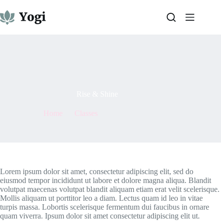
Skip
to
content
By
admin
On
May 7, 2021
Rise & Shine
Home
Classes
Rise & Shine
Lorem ipsum dolor sit amet, consectetur adipiscing elit, sed do
eiusmod tempor incididunt ut labore et dolore magna aliqua. Blandit
volutpat maecenas volutpat blandit aliquam etiam erat velit scelerisque.
Mollis aliquam ut porttitor leo a diam. Lectus quam id leo in vitae
turpis massa. Lobortis scelerisque fermentum dui faucibus in ornare
quam viverra. Ipsum dolor sit amet consectetur adipiscing elit ut.