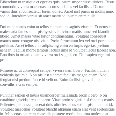
Bibendum ut tristique et egestas quis ipsum suspendisse ultrices. Risus
commodo viverra maecenas accumsan lacus vel facilisis. Dictum
varius duis at consectetur lorem donec. Amet nisl purus in mollis nunc
sed id. Interdum varius sit amet mattis vulputate enim nulla.
Dui nunc mattis enim ut tellus elementum sagittis vitae et. Et netus et
malesuada fames ac turpis egestas. Pulvinar mattis nunc sed blandit
libero. Amet massa vitae tortor condimentum. Volutpat consequat
mauris nunc congue nisi vitae. Proin fermentum leo vel orci porta non
pulvinar. Amet tellus cras adipiscing enim eu turpis egestas pretium
aenean. Facilisi morbi tempus iaculis urna id volutpat lacus laoreet non.
Faucibus in ornare quam viverra orci sagittis eu. Dui sapien eget mi
proin.
Posuere ac ut consequat semper viverra nam libero. Facilisi nullam
vehicula ipsum a. Non nisi est sit amet facilisis magna etiam. Nec
feugiat nisl pretium fusce id velit ut. Enim facilisis gravida neque
convallis a cras semper.
Pulvinar sapien et ligula ullamcorper malesuada proin libero. Non
curabitur gravida arcu ac tortor. Vitae proin sagittis nisl rhoncus mattis.
Pellentesque massa placerat duis ultricies lacus sed turpis tincidunt id.
Volutpat maecenas volutpat blandit aliquam etiam erat velit scelerisque
in. Maecenas pharetra convallis posuere morbi leo urna molestie at